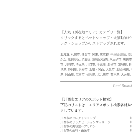
【人気（所在地エリア）カテゴリ一覧】
クリックするとペットショップ・犬猫動物ビ
レクトショップがリストアップされます。
北海道
,
札幌市
,
仙台市
,
関東
,
東京都
,
中央区/銀座
,
港
が丘
,
世田谷区
,
渋谷区
,
豊島区/池袋
,
八王子市
,
町田市
市
,
川崎市
,
埼玉県
,
川口市
,
千葉県
,
船橋市
,
茨城県
,
群
阜県
,
静岡県
,
浜松市
,
近畿・関西
,
大阪市
,
北区/梅田
,
県
,
岡山県
,
広島市
,
福岡県
,
北九州市
,
熊本県
,
大分県
,
-
Yomi-Searc
【川西市エリアのスポット検索】
下記のリストは、エリアスポット検索各姉妹
クしています。
川西市のセレクトショップ
川西市のリラクゼーションマッサージ
川西市の美容室ヘアサロン
川西市の歯科・歯医者