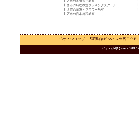
川西市の書道習字教室
川西市の料理教室クッキングスクール
川西市の華道・フラワー教室
川西市の日本舞踊教室
ペットショップ・犬猫動物ビジネス検索
ＴＯＰ
Copyright(C) since 2007