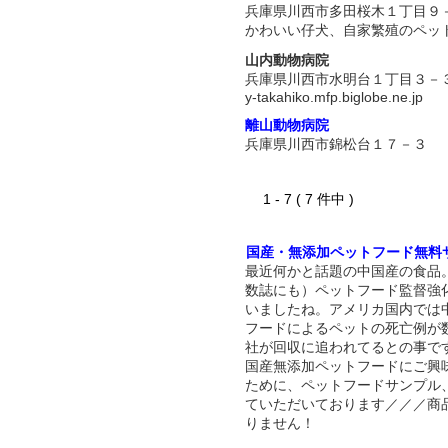
兵庫県川西市多田桜木１丁目９
かわいい仔犬、自家繁殖のペッ
山内動物病院
兵庫県川西市水明台１丁目３－
y-takahiko.mfp.biglobe.ne.jp
離山動物病院
兵庫県川西市錦松台１７－３
1 - 7 ( 7 件中 )
国産・無添加ペットフード無料
最近何かと話題の中国産の食品
数誌にも）ペットフード監督強
いましたね。アメリカ国内では
フードによるペットの死亡例が
社が回収に追われてるとの事で
国産無添加ペットフードにご興
ために、ペットフードサンプル
ていただいております／／／商
りません！