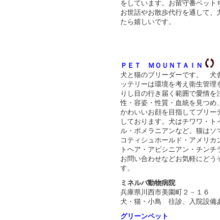
をしています。お留守番ペット
お世話やお散歩代行を通して、
たら嬉しいです。
ＰＥＴ ＭＯＵＮＴＡＩＮ
犬と猫のブリーダーです。 犬
ッテリーは環境を考え衛生管理
りし目の行き届く範囲で愛情を
性・容姿・性質・血統を見つめ
かわいいお顔を目指してブリー
しております。犬はチワワ・ト
ル・ポメラニアンなど。猫はソ
コティシュホールド・アメリカ
トヘア・アビシニアン・チンチ
お問い合わせなどお気軽にどう
す。
ミネルバ動物病院
兵庫県川西市美園町２－１６
犬・猫・小鳥 往診、入院設備
グリーンペット