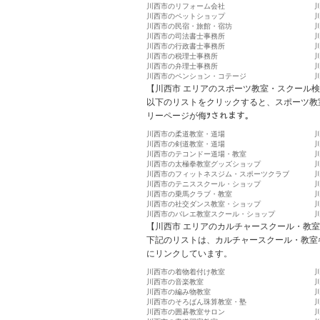
川西市のリフォーム会社
川西市のペットショップ
川西市の民宿・旅館・宿坊
川西市の司法書士事務所
川西市の行政書士事務所
川西市の税理士事務所
川西市の弁理士事務所
川西市のペンション・コテージ
【川西市 エリアのスポーツ教室・スクール
以下のリストをクリックすると、スポーツ教
リーページが侮ｦされます。
川西市の柔道教室・道場
川西市の剣道教室・道場
川西市のテコンドー道場・教室
川西市の太極拳教室グッズショップ
川西市のフィットネスジム・スポーツクラブ
川西市のテニススクール・ショップ
川西市の乗馬クラブ・教室
川西市の社交ダンス教室・ショップ
川西市のバレエ教室スクール・ショップ
【川西市 エリアのカルチャースクール・教
下記のリストは、カルチャースクール・教室
にリンクしています。
川西市の着物着付け教室
川西市の音楽教室
川西市の編み物教室
川西市のそろばん珠算教室・塾
川西市の囲碁教室サロン