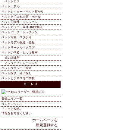
ペットロス
ペットホテル
ペットシッター・ペット預かり
ペットと泊まれる宿・ホテル
ペット可物件・マンション
ペットカフェ・同伴OK飲食店
ペットパーク・ドッグラン
ペット写真・スタジオ
ペットモデル派遣・登録
ペットサークル・クラブ
ペットの学校・しつけ教室
犬の訓練所
アジリティトレーニング
ペットタクシー・輸送
ペット探偵・迷子探し
ペットビジネス専門学校
ＭＥＮＵ
RSSリーダーで購読する
登録エリア一覧
リンクについて
「口コミ投稿」
情報をお寄せください
ホームページを
新規登録する