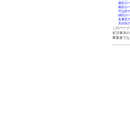
港区の
南区の
守山区
緑区の
名東区
天白区
このページ
ビジネス
の
事業者でな