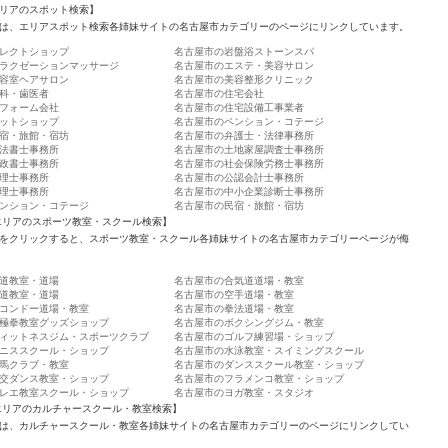
リアのスポット検索】
は、エリアスポット検索各姉妹サイトの名古屋市カテゴリーのページにリンクしています。
レクトショップ
名古屋市の岩盤浴ストーンスパ
ラクゼーションマッサージ
名古屋市のエステ・美容サロン
容室ヘアサロン
名古屋市の美容整形クリニック
科・歯医者
名古屋市の住宅会社
フォーム会社
名古屋市の住宅設備工事業者
ットショップ
名古屋市のペンション・コテージ
宿・旅館・宿坊
名古屋市の弁護士・法律事務所
法書士事務所
名古屋市の土地家屋調査士事務所
政書士事務所
名古屋市の社会保険労務士事務所
理士事務所
名古屋市の公認会計士事務所
理士事務所
名古屋市の中小企業診断士事務所
ンション・コテージ
名古屋市の民宿・旅館・宿坊
エリアのスポーツ教室・スクール検索】
をクリックすると、スポーツ教室・スクール各姉妹サイトの名古屋市カテゴリーページが侮
道教室・道場
名古屋市の合気道道場・教室
道教室・道場
名古屋市の空手道場・教室
コンドー道場・教室
名古屋市の拳法道場・教室
極拳教室グッズショップ
名古屋市のボクシングジム・教室
ィットネスジム・スポーツクラブ
名古屋市のゴルフ練習場・ショップ
ニススクール・ショップ
名古屋市の水泳教室・スイミングスクール
馬クラブ・教室
名古屋市のダンススクール教室・ショップ
交ダンス教室・ショップ
名古屋市のフラメンコ教室・ショップ
レエ教室スクール・ショップ
名古屋市のヨガ教室・スタジオ
エリアのカルチャースクール・教室検索】
は、カルチャースクール・教室各姉妹サイトの名古屋市カテゴリーのページにリンクしてい