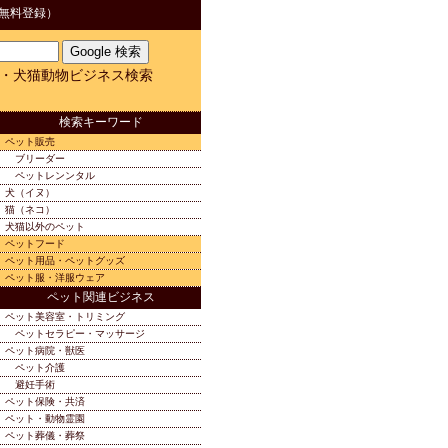
無料登録）
・犬猫動物ビジネス検索
検索キーワード
ペット販売
ブリーダー
ペットレンンタル
犬（イヌ）
猫（ネコ）
犬猫以外のペット
ペットフード
ペット用品・ペットグッズ
ペット服・洋服ウェア
ペット関連ビジネス
ペット美容室・トリミング
ペットセラピー・マッサージ
ペット病院・獣医
ペット介護
避妊手術
ペット保険・共済
ペット・動物霊園
ペット葬儀・葬祭