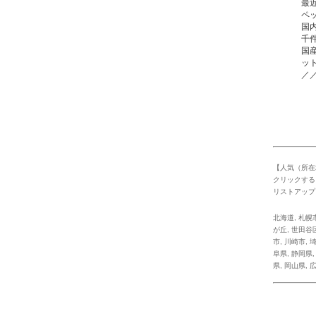
最
ペ
国
千
国
ッ
／
【人気（所在
クリックする
リストアップ
北海道
,
札幌
が丘
,
世田谷
市
,
川崎市
,
阜県
,
静岡県
県
,
岡山県
,