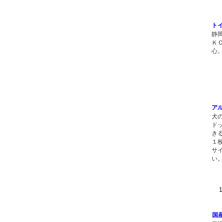
ト
静
Ｋ
心
ア
犬
ド
き
１
サ
い
1 
国