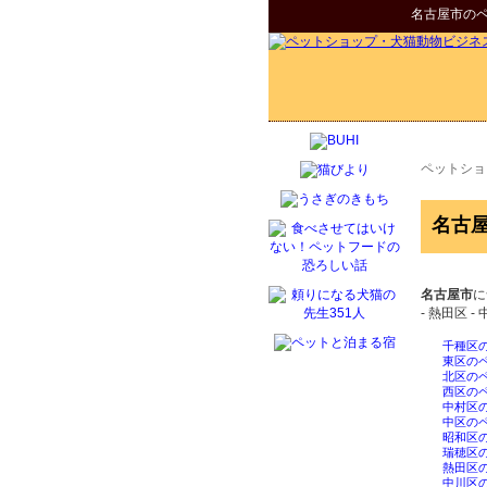
名古屋市
の
ペットショ
名古
名古屋市
に
- 熱田区 - 
千種区
東区の
北区の
西区の
中村区
中区の
昭和区
瑞穂区
熱田区
中川区