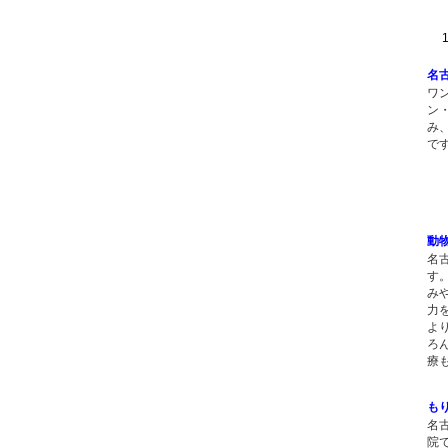
1 
名
ワ
ン
み
で
動
名
す
み
力
よ
ろ
療
も
名
院