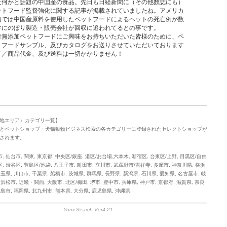
近何かと話題の中国産の食品。先日も日経新聞に（その他数誌にも）
ットフード監督強化に関する記事が掲載されていましたね。アメリカ
内では中国産原料を使用したペットフードによるペットの死亡例が数
件にのぼり製造・販売会社が回収に追われてるとの事です。
産無添加ペットフードにご興味をお持ちいただいた皆様のために、ペ
トフードサンプル、及びカタログをお送りさせていただいております
／／商品代金、及び送料は一切かかりません！
地エリア）カテゴリ一覧】
とペットショップ・犬猫動物ビジネス検索の各カテゴリーに登録されたセレクトショップが
されます。
市
,
仙台市
,
関東
,
東京都
,
中央区/銀座
,
港区/お台場,六本木
,
新宿区
,
台東区/上野
,
目黒区/自由
区
,
渋谷区
,
豊島区/池袋
,
八王子市
,
町田市
,
立川市
,
武蔵野市/吉祥寺
,
多摩市
,
神奈川県
,
横浜
埼玉県
,
川口市
,
千葉県
,
船橋市
,
茨城県
,
群馬県
,
長野県
,
新潟県
,
石川県
,
愛知県
,
名古屋市
,
岐
,
浜松市
,
近畿・関西
,
大阪市
,
北区/梅田
,
堺市
,
豊中市
,
兵庫県
,
神戸市
,
京都府
,
滋賀県
,
奈良
広島市
,
福岡県
,
北九州市
,
熊本県
,
大分県
,
鹿児島県
,
沖縄県
,
-
Yomi-Search Ver4.21
-