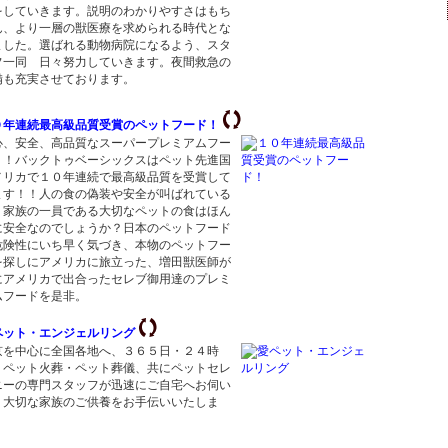
をしていきます。説明のわかりやすさはもち
ん、より一層の獣医療を求められる時代とな
ました。選ばれる動物病院になるよう、スタ
フ一同 日々努力していきます。夜間救急の
備も充実させております。
０年連続最高級品質受賞のペットフード！
心、安全、高品質なスーパープレミアムフー
！！バックトゥベーシックスはペット先進国
メリカで１０年連続で最高級品質を受賞して
ます！！人の食の偽装や安全が叫ばれている
、家族の一員である大切なペットの食はほん
に安全なのでしょうか？日本のペットフード
危険性にいち早く気づき、本物のペットフー
を探しにアメリカに旅立った、増田獣医師が
にアメリカで出合ったセレブ御用達のプレミ
ムフードを是非。
ペット・エンジェルリング
京を中心に全国各地へ、３６５日・２４時
、ペット火葬・ペット葬儀、共にペットセレ
ニーの専門スタッフが迅速にご自宅へお伺い
、大切な家族のご供養をお手伝いいたしま
。