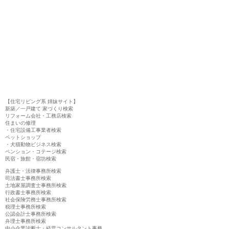
【住宅リビング系 姉妹サイト】
新築／一戸建て 家づくり検索
リフォーム会社・工務店検索
住まいの修理
・住宅設備工事業者検索
ペットショップ
・犬猫動物ビジネス検索
ペンション・コテージ検索
民宿・旅館・宿坊検索
弁護士・法律事務所検索
司法書士事務所検索
土地家屋調査士事務所検索
行政書士事務所検索
社会保険労務士事務所検索
税理士事務所検索
公認会計士事務所検索
弁理士事務所検索
中小企業診断士・経営コンサルタント事務