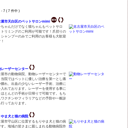
- 7 ( 7 件中 )
古屋市天白区のペットサロンmimi
ンちゃんだけでなく猫ちゃんもペットサロ
・トリミングのご利用が可能です！爪切りの
、シャンプーのみでご利用のお客様も大歓迎
す！
物レーザーセンター
古屋市の動物病院、動物レーザーセンターで
。当院ではペットに優しい治療を第一とし痛
や腫れ、出血の少ないレーザー手術、治療に
を入れております。レーザーを使用する事に
りほとんどの手術が日帰りで可能です。もち
んワクチンやフィラリアなどの予防や一般診
も行っております。
りやま犬と猫の病院
古屋市守山区に位置するもりやま犬と猫の病
です。地域の皆さまに親しまれる動物病院作