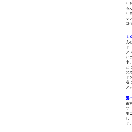
り
ろ
り
ッ
設
１
安
ド
ア
い
中
と
の
ド
遂
ア
愛
東
間
モ
し
す