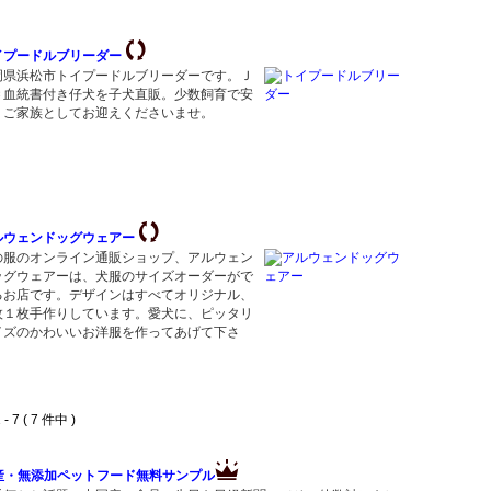
イプードルブリーダー
岡県浜松市トイプードルブリーダーです。Ｊ
Ｃ血統書付き仔犬を子犬直販。少数飼育で安
。ご家族としてお迎えくださいませ。
ルウェンドッグウェアー
の服のオンライン通販ショップ、アルウェン
ッグウェアーは、犬服のサイズオーダーがで
るお店です。デザインはすべてオリジナル、
枚１枚手作りしています。愛犬に、ピッタリ
イズのかわいいお洋服を作ってあげて下さ
。
- 7 ( 7 件中 )
産・無添加ペットフード無料サンプル