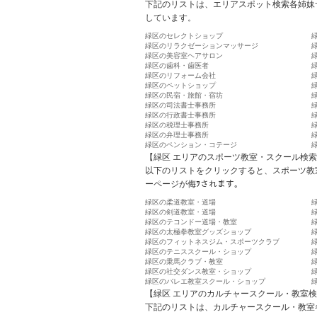
下記のリストは、エリアスポット検索各姉妹
しています。
緑区のセレクトショップ
緑区のリラクゼーションマッサージ
緑区の美容室ヘアサロン
緑区の歯科・歯医者
緑区のリフォーム会社
緑区のペットショップ
緑区の民宿・旅館・宿坊
緑区の司法書士事務所
緑区の行政書士事務所
緑区の税理士事務所
緑区の弁理士事務所
緑区のペンション・コテージ
【緑区 エリアのスポーツ教室・スクール検
以下のリストをクリックすると、スポーツ教
ーページが侮ｦされます。
緑区の柔道教室・道場
緑区の剣道教室・道場
緑区のテコンドー道場・教室
緑区の太極拳教室グッズショップ
緑区のフィットネスジム・スポーツクラブ
緑区のテニススクール・ショップ
緑区の乗馬クラブ・教室
緑区の社交ダンス教室・ショップ
緑区のバレエ教室スクール・ショップ
【緑区 エリアのカルチャースクール・教室
下記のリストは、カルチャースクール・教室