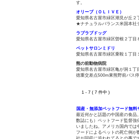
す。
オリーブ（ＯＬＩＶＥ）
愛知県名古屋市緑区潮見が丘２
★ナチュラルバランス米国本社
ラブラブドッグ
愛知県名古屋市緑区曽根２丁目
ペットサロンミドリ
愛知県名古屋市緑区乗鞍１丁目
熊の前動物病院
愛知県名古屋市緑区亀が洞１丁
徳重交差点500m東熊野前バス
1 - 7 ( 7 件中 )
国産・無添加ペットフード無料
最近何かと話題の中国産の食品
数誌にも）ペットフード監督強
いましたね。アメリカ国内では
フードによるペットの死亡例が
社が回収に追われてるとの事で