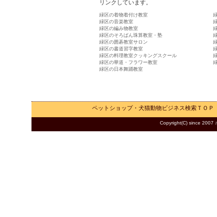
リンクしています。
緑区の着物着付け教室
緑区の音楽教室
緑区の編み物教室
緑区のそろばん珠算教室・塾
緑区の囲碁教室サロン
緑区の書道習字教室
緑区の料理教室クッキングスクール
緑区の華道・フラワー教室
緑区の日本舞踊教室
ペットショップ・犬猫動物ビジネス検索
ＴＯＰ
Copyright(C) since 2007