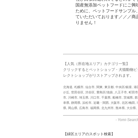
国産無添加ペットフードにご興
ために、ペットフードサンプル
ていただいております／／／商
りません！
【人気（所在地エリア）カテゴリ一覧】
クリックするとペットショップ・犬猫動物ビ
レクトショップがリストアップされます。
北海道
,
札幌市
,
仙台市
,
関東
,
東京都
,
中央区/銀座
,
港
が丘
,
世田谷区
,
渋谷区
,
豊島区/池袋
,
八王子市
,
町田市
市
,
川崎市
,
埼玉県
,
川口市
,
千葉県
,
船橋市
,
茨城県
,
群
阜県
,
静岡県
,
浜松市
,
近畿・関西
,
大阪市
,
北区/梅田
,
県
,
岡山県
,
広島市
,
福岡県
,
北九州市
,
熊本県
,
大分県
,
-
Yomi-Searc
【緑区エリアのスポット検索】