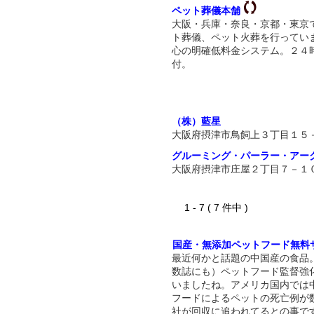
ペット葬儀本舗
大阪・兵庫・奈良・京都・東京
ト葬儀、ペット火葬を行ってい
心の明確低料金システム。２４
付。
（株）藍星
大阪府摂津市鳥飼上３丁目１５
グルーミング・パーラー・アー
大阪府摂津市庄屋２丁目７－１
1 - 7 ( 7 件中 )
国産・無添加ペットフード無料
最近何かと話題の中国産の食品
数誌にも）ペットフード監督強
いましたね。アメリカ国内では
フードによるペットの死亡例が
社が回収に追われてるとの事で