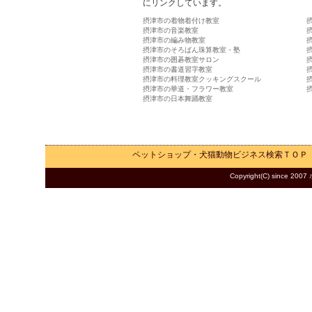
にリンクしています。
摂津市の着物着付け教室
摂津市の音楽教室
摂津市の編み物教室
摂津市のそろばん珠算教室・塾
摂津市の囲碁教室サロン
摂津市の書道習字教室
摂津市の料理教室クッキングスクール
摂津市の華道・フラワー教室
摂津市の日本舞踊教室
ペットショップ・犬猫動物ビジネス検索
ＴＯＰ
Copyright(C) since 2007