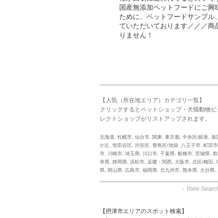
国産無添加ペットフードにご興
ために、ペットフードサンプル
ていただいております／／／商
りません！
【人気（所在地エリア）カテゴリ一覧】
クリックするとペットショップ・犬猫動物ビ
レクトショップがリストアップされます。
北海道
,
札幌市
,
仙台市
,
関東
,
東京都
,
中央区/銀座
,
港
が丘
,
世田谷区
,
渋谷区
,
豊島区/池袋
,
八王子市
,
町田市
市
,
川崎市
,
埼玉県
,
川口市
,
千葉県
,
船橋市
,
茨城県
,
群
阜県
,
静岡県
,
浜松市
,
近畿・関西
,
大阪市
,
北区/梅田
,
県
,
岡山県
,
広島市
,
福岡県
,
北九州市
,
熊本県
,
大分県
,
-
Yomi-Searc
【摂津市エリアのスポット検索】