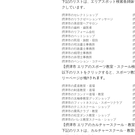
下記のリストは、エリアスポット検索各姉妹
クしています。
摂津市のセレクトショップ
摂津市のリラクゼーションマッサージ
摂津市の美容室ヘアサロン
摂津市の歯科・歯医者
摂津市のリフォーム会社
摂津市のペットショップ
摂津市の民宿・旅館・宿坊
摂津市の司法書士事務所
摂津市の行政書士事務所
摂津市の税理士事務所
摂津市の弁理士事務所
摂津市のペンション・コテージ
【摂津市 エリアのスポーツ教室・スクール
以下のリストをクリックすると、スポーツ教
リーページが侮ｦされます。
摂津市の柔道教室・道場
摂津市の剣道教室・道場
摂津市のテコンドー道場・教室
摂津市の太極拳教室グッズショップ
摂津市のフィットネスジム・スポーツクラブ
摂津市のテニススクール・ショップ
摂津市の乗馬クラブ・教室
摂津市の社交ダンス教室・ショップ
摂津市のバレエ教室スクール・ショップ
【摂津市 エリアのカルチャースクール・教
下記のリストは、カルチャースクール・教室