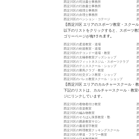
西淀川区の司法書士事務所
西淀川区の行政書士事務所
西淀川区の税理士事務所
西淀川区の弁理士事務所
西淀川区のペンション・コテージ
【西淀川区 エリアのスポーツ教室・スクー
以下のリストをクリックすると、スポーツ教
ゴリーページが侮ｦされます。
西淀川区の柔道教室・道場
西淀川区の剣道教室・道場
西淀川区のテコンドー道場・教室
西淀川区の太極拳教室グッズショップ
西淀川区のフィットネスジム・スポーツクラブ
西淀川区のテニススクール・ショップ
西淀川区の乗馬クラブ・教室
西淀川区の社交ダンス教室・ショップ
西淀川区のバレエ教室スクール・ショップ
【西淀川区 エリアのカルチャースクール・
下記のリストは、カルチャースクール・教室
ジにリンクしています。
西淀川区の着物着付け教室
西淀川区の音楽教室
西淀川区の編み物教室
西淀川区のそろばん珠算教室・塾
西淀川区の囲碁教室サロン
西淀川区の書道習字教室
西淀川区の料理教室クッキングスクール
西淀川区の華道・フラワー教室
西淀川区の日本舞踊教室