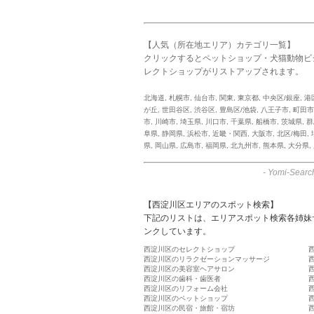
【人気（所在地エリア）カテゴリ一覧】
クリックするとペットショップ・犬猫動物ビ
レクトショップがリストアップされます。
北海道
,
札幌市
,
仙台市
,
関東
,
東京都
,
中央区/銀座
,
港
が丘
,
世田谷区
,
渋谷区
,
豊島区/池袋
,
八王子市
,
町田市
市
,
川崎市
,
埼玉県
,
川口市
,
千葉県
,
船橋市
,
茨城県
,
群
阜県
,
静岡県
,
浜松市
,
近畿・関西
,
大阪市
,
北区/梅田
,
県
,
岡山県
,
広島市
,
福岡県
,
北九州市
,
熊本県
,
大分県
,
-
Yomi-Searc
【西淀川区エリアのスポット検索】
下記のリストは、エリアスポット検索各姉妹
ンクしています。
西淀川区のセレクトショップ
西淀川区のリラクゼーションマッサージ
西淀川区の美容室ヘアサロン
西淀川区の歯科・歯医者
西淀川区のリフォーム会社
西淀川区のペットショップ
西淀川区の民宿・旅館・宿坊