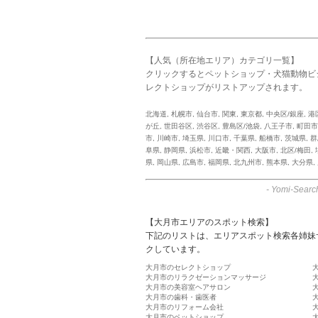
【人気（所在地エリア）カテゴリ一覧】
クリックするとペットショップ・犬猫動物ビ
レクトショップがリストアップされます。
北海道
,
札幌市
,
仙台市
,
関東
,
東京都
,
中央区/銀座
,
港
が丘
,
世田谷区
,
渋谷区
,
豊島区/池袋
,
八王子市
,
町田市
市
,
川崎市
,
埼玉県
,
川口市
,
千葉県
,
船橋市
,
茨城県
,
群
阜県
,
静岡県
,
浜松市
,
近畿・関西
,
大阪市
,
北区/梅田
,
県
,
岡山県
,
広島市
,
福岡県
,
北九州市
,
熊本県
,
大分県
,
-
Yomi-Searc
【大月市エリアのスポット検索】
下記のリストは、エリアスポット検索各姉妹
クしています。
大月市のセレクトショップ
大月市のリラクゼーションマッサージ
大月市の美容室ヘアサロン
大月市の歯科・歯医者
大月市のリフォーム会社
大月市のペットショップ