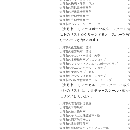
大月市の民宿・旅館・宿坊
大月市の司法書士事務所
大月市の行政書士事務所
大月市の税理士事務所
大月市の弁理士事務所
大月市のペンション・コテージ
【大月市 エリアのスポーツ教室・スクール
以下のリストをクリックすると、スポーツ教
リーページが侮ｦされます。
大月市の柔道教室・道場
大月市の剣道教室・道場
大月市のテコンドー道場・教室
大月市の太極拳教室グッズショップ
大月市のフィットネスジム・スポーツクラブ
大月市のテニススクール・ショップ
大月市の乗馬クラブ・教室
大月市の社交ダンス教室・ショップ
大月市のバレエ教室スクール・ショップ
【大月市 エリアのカルチャースクール・教
下記のリストは、カルチャースクール・教室
にリンクしています。
大月市の着物着付け教室
大月市の音楽教室
大月市の編み物教室
大月市のそろばん珠算教室・塾
大月市の囲碁教室サロン
大月市の書道習字教室
大月市の料理教室クッキングスクール