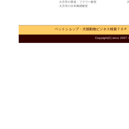
大月市の華道・フラワー教室
大月市の日本舞踊教室
ペットショップ・犬猫動物ビジネス検索
ＴＯＰ
Copyright(C) since 2007