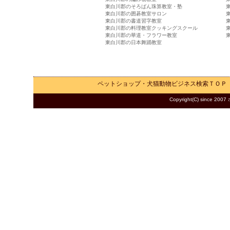
東白川郡のそろばん珠算教室・塾
東白川郡の囲碁教室サロン
東白川郡の書道習字教室
東白川郡の料理教室クッキングスクール
東白川郡の華道・フラワー教室
東白川郡の日本舞踊教室
ペットショップ・犬猫動物ビジネス検索
ＴＯＰ
Copyright(C) since 2007