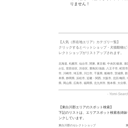
りません！
【人気（所在地エリア）カテゴリ一覧】
クリックするとペットショップ・犬猫動物ビ
レクトショップがリストアップされます。
北海道
,
札幌市
,
仙台市
,
関東
,
東京都
,
中央区/銀座
,
港
が丘
,
世田谷区
,
渋谷区
,
豊島区/池袋
,
八王子市
,
町田市
市
,
川崎市
,
埼玉県
,
川口市
,
千葉県
,
船橋市
,
茨城県
,
群
阜県
,
静岡県
,
浜松市
,
近畿・関西
,
大阪市
,
北区/梅田
,
県
,
岡山県
,
広島市
,
福岡県
,
北九州市
,
熊本県
,
大分県
,
-
Yomi-Searc
【東白川郡エリアのスポット検索】
下記のリストは、エリアスポット検索各姉妹
ンクしています。
東白川郡のセレクトショップ