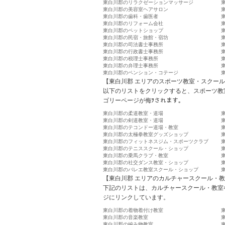
東白川郡のリラクゼーションマッサージ
東白川郡の美容室ヘアサロン
東白川郡の歯科・歯医者
東白川郡のリフォーム会社
東白川郡のペットショップ
東白川郡の民宿・旅館・宿坊
東白川郡の司法書士事務所
東白川郡の行政書士事務所
東白川郡の税理士事務所
東白川郡の弁理士事務所
東白川郡のペンション・コテージ
【東白川郡 エリアのスポーツ教室・スクー
以下のリストをクリックすると、スポーツ教
ゴリーページが侮ｦされます。
東白川郡の柔道教室・道場
東白川郡の剣道教室・道場
東白川郡のテコンドー道場・教室
東白川郡の太極拳教室グッズショップ
東白川郡のフィットネスジム・スポーツクラブ
東白川郡のテニススクール・ショップ
東白川郡の乗馬クラブ・教室
東白川郡の社交ダンス教室・ショップ
東白川郡のバレエ教室スクール・ショップ
【東白川郡 エリアのカルチャースクール・
下記のリストは、カルチャースクール・教室
ジにリンクしています。
東白川郡の着物着付け教室
東白川郡の音楽教室
東白川郡の編み物教室