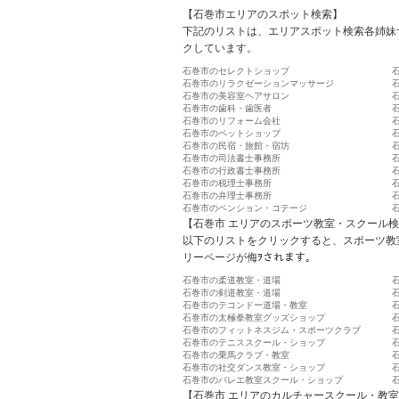
【石巻市エリアのスポット検索】
下記のリストは、エリアスポット検索各姉妹
クしています。
石巻市のセレクトショップ
石巻市のリラクゼーションマッサージ
石巻市の美容室ヘアサロン
石巻市の歯科・歯医者
石巻市のリフォーム会社
石巻市のペットショップ
石巻市の民宿・旅館・宿坊
石巻市の司法書士事務所
石巻市の行政書士事務所
石巻市の税理士事務所
石巻市の弁理士事務所
石巻市のペンション・コテージ
【石巻市 エリアのスポーツ教室・スクール
以下のリストをクリックすると、スポーツ教
リーページが侮ｦされます。
石巻市の柔道教室・道場
石巻市の剣道教室・道場
石巻市のテコンドー道場・教室
石巻市の太極拳教室グッズショップ
石巻市のフィットネスジム・スポーツクラブ
石巻市のテニススクール・ショップ
石巻市の乗馬クラブ・教室
石巻市の社交ダンス教室・ショップ
石巻市のバレエ教室スクール・ショップ
【石巻市 エリアのカルチャースクール・教