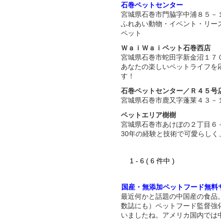
石巻ペットセンター
宮城県石巻市門脇字中浦８５－
ふれあい動物・イベント・リー
ペット
ＷａｉＷａｉペット石巻西店
宮城県石巻市蛇田字新金沼１７
あなたの楽しいペットライフを
す！
石巻ペットセンター／Ｒ４５号
宮城県石巻市鹿又字蓬莱４３－
ペットエリア樹樹
宮城県石巻市あけぼの２丁目６
30年の経験と技術で可愛らしく
1 - 6 ( 6 件中 )
国産・無添加ペットフード無料
最近何かと話題の中国産の食品
数誌にも）ペットフード監督強
いましたね。アメリカ国内では