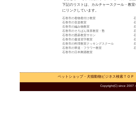
下記のリストは、カルチャースクール・教室
にリンクしています。
石巻市の着物着付け教室
石巻市の音楽教室
石巻市の編み物教室
石巻市のそろばん珠算教室・塾
石巻市の囲碁教室サロン
石巻市の書道習字教室
石巻市の料理教室クッキングスクール
石巻市の華道・フラワー教室
石巻市の日本舞踊教室
ペットショップ・犬猫動物ビジネス検索
ＴＯＰ
Copyright(C) since 2007