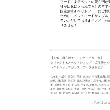
フードによるペットの死亡例が
社が回収に追われてるとの事で
国産無添加ペットフードにご興
ために、ペットフードサンプル
ていただいております／／／商
りません！
【人気（所在地エリア）カテゴリ一覧】
クリックするとペットショップ・犬猫動物ビ
レクトショップがリストアップされます。
北海道
,
札幌市
,
仙台市
,
関東
,
東京都
,
中央区/銀座
,
港
が丘
,
世田谷区
,
渋谷区
,
豊島区/池袋
,
八王子市
,
町田市
市
,
川崎市
,
埼玉県
,
川口市
,
千葉県
,
船橋市
,
茨城県
,
群
阜県
,
静岡県
,
浜松市
,
近畿・関西
,
大阪市
,
北区/梅田
,
県
,
岡山県
,
広島市
,
福岡県
,
北九州市
,
熊本県
,
大分県
,
-
Yomi-Searc