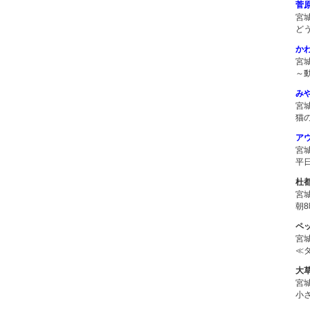
菅
宮
ど
か
宮
～
み
宮
猫
ア
宮
平
杜
宮
朝
ペ
宮
≪
大
宮
小