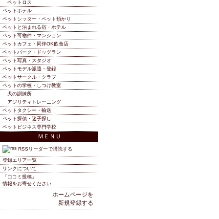
ペットロス
ペットホテル
ペットシッター・ペット預かり
ペットと泊まれる宿・ホテル
ペット可物件・マンション
ペットカフェ・同伴OK飲食店
ペットパーク・ドッグラン
ペット写真・スタジオ
ペットモデル派遣・登録
ペットサークル・クラブ
ペットの学校・しつけ教室
犬の訓練所
アジリティトレーニング
ペットタクシー・輸送
ペット探偵・迷子探し
ペットビジネス専門学校
ＭＥＮＵ
RSSリーダーで購読する
登録エリア一覧
リンクについて
「口コミ投稿」
情報をお寄せください
ホームページを
新規登録する