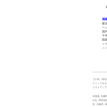
1 
国
最
ペ
国
千
国
ッ
／
【人気（所在
クリックする
リストアップ
北海道
,
札幌
が丘
,
世田谷
市
,
川崎市
,