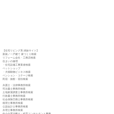
【住宅リビング系 姉妹サイト】
新築／一戸建て 家づくり検索
リフォーム会社・工務店検索
住まいの修理
・住宅設備工事業者検索
ペットショップ
・犬猫動物ビジネス検索
ペンション・コテージ検索
民宿・旅館・宿坊検索
弁護士・法律事務所検索
司法書士事務所検索
土地家屋調査士事務所検索
行政書士事務所検索
社会保険労務士事務所検索
税理士事務所検索
公認会計士事務所検索
弁理士事務所検索
中小企業診断士・経営コンサルタント事務