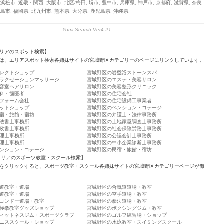
,
浜松市
,
近畿・関西
,
大阪市
,
北区/梅田
,
堺市
,
豊中市
,
兵庫県
,
神戸市
,
京都府
,
滋賀県
,
奈良
広島市
,
福岡県
,
北九州市
,
熊本県
,
大分県
,
鹿児島県
,
沖縄県
,
-
Yomi-Search Ver4.21
-
リアのスポット検索】
は、エリアスポット検索各姉妹サイトの宮城野区カテゴリーのページにリンクしています。
レクトショップ
宮城野区の岩盤浴ストーンスパ
ラクゼーションマッサージ
宮城野区のエステ・美容サロン
容室ヘアサロン
宮城野区の美容整形クリニック
科・歯医者
宮城野区の住宅会社
フォーム会社
宮城野区の住宅設備工事業者
ットショップ
宮城野区のペンション・コテージ
宿・旅館・宿坊
宮城野区の弁護士・法律事務所
法書士事務所
宮城野区の土地家屋調査士事務所
政書士事務所
宮城野区の社会保険労務士事務所
理士事務所
宮城野区の公認会計士事務所
理士事務所
宮城野区の中小企業診断士事務所
ンション・コテージ
宮城野区の民宿・旅館・宿坊
エリアのスポーツ教室・スクール検索】
をクリックすると、スポーツ教室・スクール各姉妹サイトの宮城野区カテゴリーページが侮
道教室・道場
宮城野区の合気道道場・教室
道教室・道場
宮城野区の空手道場・教室
コンドー道場・教室
宮城野区の拳法道場・教室
極拳教室グッズショップ
宮城野区のボクシングジム・教室
ィットネスジム・スポーツクラブ
宮城野区のゴルフ練習場・ショップ
ニススクール・ショップ
宮城野区の水泳教室・スイミングスクール