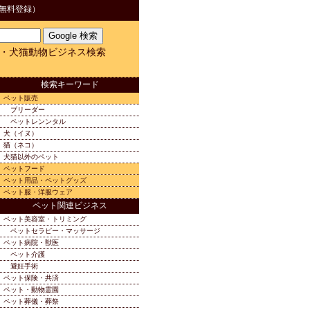
無料登録）
・犬猫動物ビジネス検索
検索キーワード
ペット販売
ブリーダー
ペットレンンタル
犬（イヌ）
猫（ネコ）
犬猫以外のペット
ペットフード
ペット用品・ペットグッズ
ペット服・洋服ウェア
ペット関連ビジネス
ペット美容室・トリミング
ペットセラピー・マッサージ
ペット病院・獣医
ペット介護
避妊手術
ペット保険・共済
ペット・動物霊園
ペット葬儀・葬祭