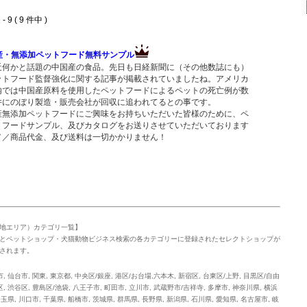
- 9 ( 9 件中 )
産・無添加ペットフード無料サンプル
近何かと話題の中国産の食品。先日も日経新聞に（その他数誌にも）
ットフード監督強化に関する記事が掲載されていましたね。アメリカ
内では中国産原料を使用したペットフードによるペットの死亡例が数
件にのぼり製造・販売会社が回収に追われてるとの事です。
産無添加ペットフードにご興味をお持ちいただいた皆様のために、ペ
トフードサンプル、及びカタログをお送りさせていただいております
／／商品代金、及び送料は一切かかりません！
地エリア）カテゴリ一覧】
とペットショップ・犬猫動物ビジネス検索の各カテゴリーに登録されたセレクトショップが
されます。
市
,
仙台市
,
関東
,
東京都
,
中央区/銀座
,
港区/お台場,六本木
,
新宿区
,
台東区/上野
,
目黒区/自由
区
,
渋谷区
,
豊島区/池袋
,
八王子市
,
町田市
,
立川市
,
武蔵野市/吉祥寺
,
多摩市
,
神奈川県
,
横浜
埼玉県
,
川口市
,
千葉県
,
船橋市
,
茨城県
,
群馬県
,
長野県
,
新潟県
,
石川県
,
愛知県
,
名古屋市
,
岐