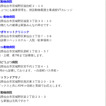
原動物病院
城県仙台市宮城野区福住町２－１４
うぶつにも健康管理を。併設動物看護士養成校VTカレッジ
わい動物病院
城県仙台市宮城野区福室３丁目３３－１０
動物たちの健康は家族みんなの幸せです～
やぎキャットクリニック
城県仙台市宮城野区東仙台２丁目７－３８
の診療☆ペットホテル・入院・駐車場有☆
ウル動物病院
城県仙台市宮城野区原町１丁目３－５７
日・土曜、夜7時まで診療致します。
都どうぶつ病院
城県仙台市宮城野区宮千代１丁目４－１
8時から診療しております。＜白萩町バス停前＞
ットランドアサノ
城県仙台市宮城野区燕沢東３丁目２０－２８
ダックスと共に45年≫信頼と実績でお応えします。
草動物病院
城県仙台市宮城野区栄２丁目２３－３
さな家族は元気ですか？